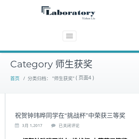
Skip
to
content
T
o
g
Category 师生获奖
g
l
e
( 页面4 )
首页
/
分类归档： "师生获奖"
n
a
v
i
祝贺钟玮晔同学在“挑战杯”中荣获三等奖
g
a
3月 1,2017
已关闭评论
t
i