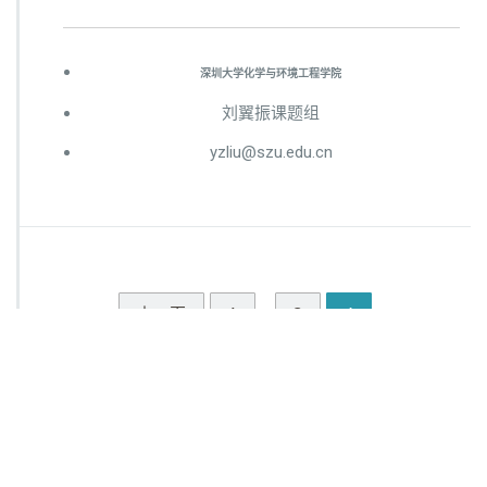
深圳大学化学与环境工程学院
刘翼振课题组
yzliu@szu.edu.cn
上一页
1
3
4
…