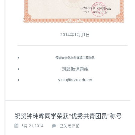
2014
年
12
月
1
日
深圳大学化学与环境工程学院
刘翼振课题组
yzliu@szu.edu.cn
祝贺钟玮晔同学荣获“优秀共青团员”称号
5月 21,2014
已关闭评论