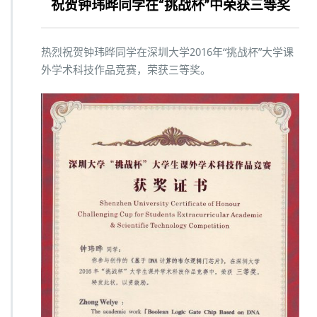
祝贺钟玮晔同学在“挑战杯”中荣获三等奖
o
n
热烈祝贺钟玮晔同学在深圳大学2016年“挑战杯”大学课
外学术科技作品竞赛，荣获三等奖。