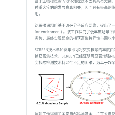
基于生物标志物的液体活检技术因其具有无创
C
种重大疾病的发展息息相关，因而具有极高的
h
用。
e
m
i
刘翼振课题组基于DNA分子反应网络，提出了一种具有丰度与
s
for enrichment) 。该工作探究了
t
劣势，最终实现超高的捕获富集特异性与回收
r
y》
SCREEN技术单轮富集即可将突变核酸的丰度由0
发
表
捕获富集技术，SCREEN已经证明可显著增强
文
变核酸检测技术特异性不足的困难，为基于超
章
这项工作得到了国家自然科学基金、广东省自然