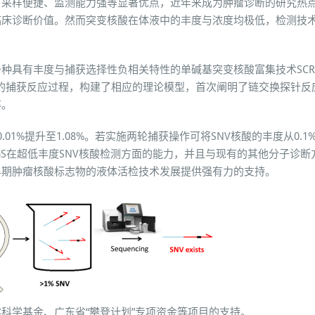
、采样便捷、监测能力强等显著优点，近年来成为肿瘤诊断的研究热
临床诊断价值。然而突变核酸在体液中的丰度与浓度均极低，检测技
捕获选择性负相关特性的单碱基突变核酸富集技术SCREEN (SNV captur
低丰度场景下的捕获反应过程，构建了相应的理论模型，首次阐明了链交换
率。
.01%提升至1.08%。若实施两轮捕获操作可将SNV核酸的丰度从0.
NGS在超低丰度SNV核酸检测方面的能力，并且与现有的其他分子诊断
早期肿瘤核酸标志物的液体活检技术发展提供强有力的支持。
科学基金、广东省“攀登计划”专项资金等项目的支持。