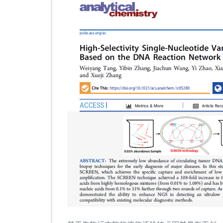
环
境
工
程
学
院
刘
翼
振
副
教
授
在
《A
n
a
l
y
t
i
c
a
l