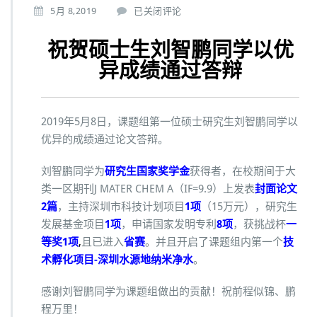
5月 8,2019
已关闭评论
o
n
祝贺硕士生刘智鹏同学以优
异成绩通过答辩
2019年5月8日，课题组第一位硕士研究生刘智鹏同学以
优异的成绩通过论文答辩。
刘智鹏同学为
研究生国家奖学金
获得者，在校期间于大
类一区期刊J MATER CHEM A（IF=9.9）上发表
封面论文
2篇
，主持深圳市科技计划项目
1项
（15万元），研究生
发展基金项目
1项
，申请国家发明专利
8项
，获挑战杯
一
等奖1项
,
且已进入
省赛
。并且开启了课题组内第一个
技
术孵化项目-深圳水源地纳米净水
。
感谢刘智鹏同学为课题组做出的贡献！祝前程似锦、鹏
程万里！