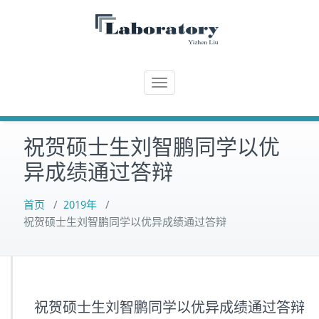
Skip
to
content
T
o
g
祝贺硕士生刘智鹏同学以优
g
l
异成绩通过答辩
e
n
首页
/
2019年
/
a
祝贺硕士生刘智鹏同学以优异成绩通过答辩
v
i
g
a
t
祝贺硕士生刘智鹏同学以优异成绩通过答辩
i