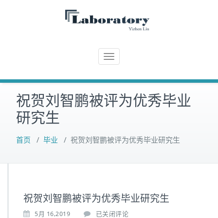
Skip
to
content
T
o
g
祝贺刘智鹏被评为优秀毕业
g
l
研究生
e
n
首页
/
毕业
/
祝贺刘智鹏被评为优秀毕业研究生
a
v
i
g
a
祝贺刘智鹏被评为优秀毕业研究生
t
5月 16,2019
已关闭评论
i