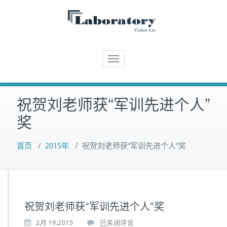
Skip
to
content
T
o
g
祝贺刘老师获“军训先进个人”
g
l
奖
e
n
首页
/
2015年
/
祝贺刘老师获“军训先进个人”奖
a
v
i
g
a
祝贺刘老师获“军训先进个人”奖
t
2月 19,2015
已关闭评论
i