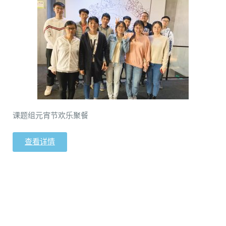
o
n
课题组元宵节欢乐聚餐
查看详情